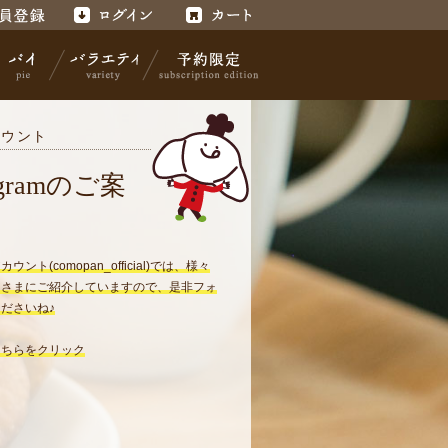
録
ログイン
カート
カウント
パイ
バラエティ
予約限定
tagramのご案
ント(comopan_official)では、様々
皆さまにご紹介していますので、是非フォ
ださいね♪
こちらをクリック