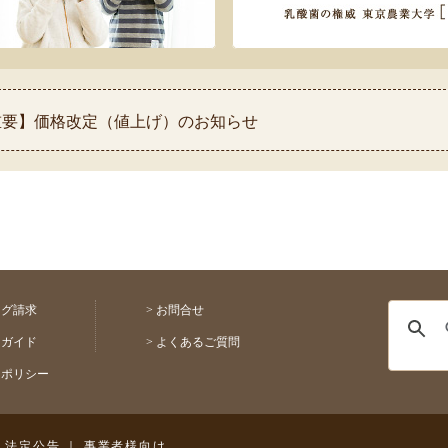
 【重要】価格改定（値上げ）のお知らせ
 【重要】熊本県熊本地方を震源とする地震の影響について
 ◆お盆休み中の配送スケジュールのお知らせ◆
 【祝！表彰】コモふるさと納税品が2026年自治体アワード金賞
【重要】配送料金改定(値上げ)のお知らせ
ログ請求
>
お問合せ
用ガイド
>
よくあるご質問
トポリシー
｜
法定公告
｜
事業者様向け