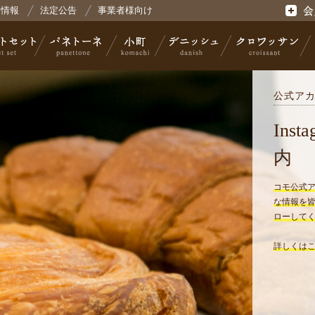
用情報
法定公告
事業者様向け
式会社コモ
会員登
公式ア
セット
パネトーネ
小町
デニッシュ
クロワッサン
Ins
内
コモ公式アカウ
な情報を
ローしてく
詳しくは