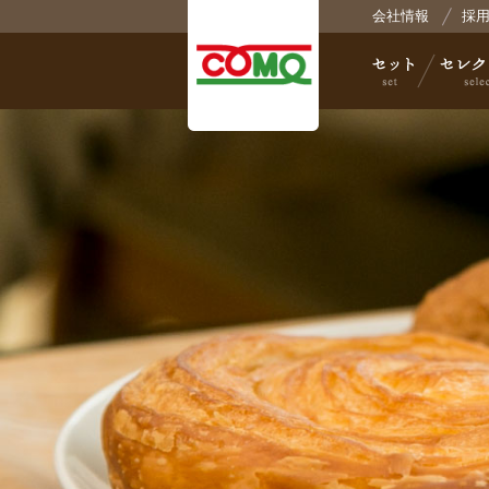
会社情報
採
株
セット
セレクト