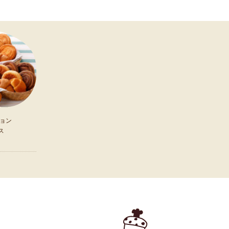
ョン
ス
）