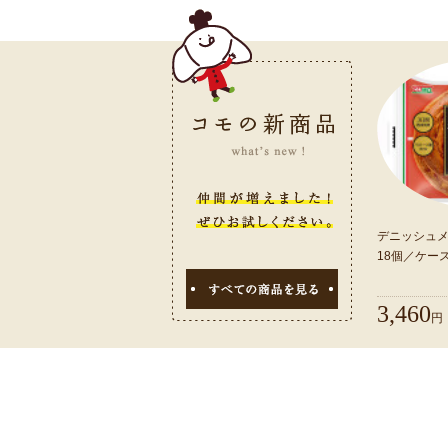
デニッシュ
18個／ケー
3,460
円