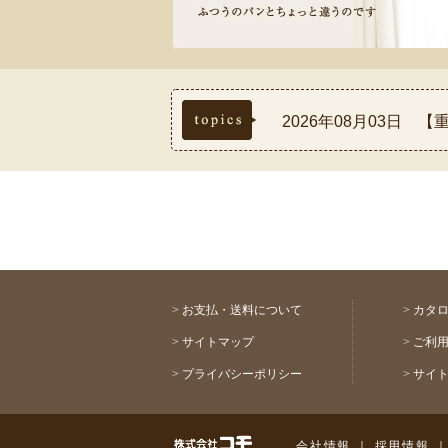
topics
2026年08月03日
2026年07月30日
2026年07月17日
2026年07月03日
2026年08月03日 
>
お支払・送料について
>
カタ
>
サイトマップ
>
ご利
>
プライバシーポリシー
>
サイ
株式会社コモ
会社情報
｜
採用情報