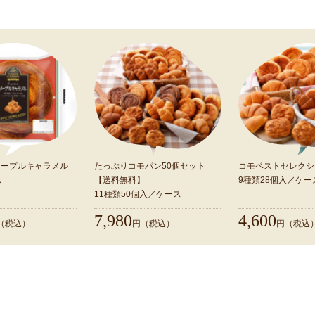
コモの新商品
仲間が増えました！ ぜひお試しください。
メープルキャラメル
たっぷりコモパン50個セット
コモベストセレクシ
ス
【送料無料】
9種類28個入／ケー
11種類50個入／ケース
すべての商品を見る
7,980
4,600
（税込）
円（税込）
円（税込