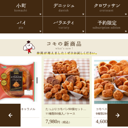
小町
デニッシュ
ク
パイ
バラエティ
予
コモ
ッシュメープルキャラメル
たっぷりコモパン50個セット【送料無料】
コモベストセレクション
個／ケース
11種類50個入／ケース
9種類28個入／ケース
60
7,980
4,600
円（税込）
円（税込）
円（税込）