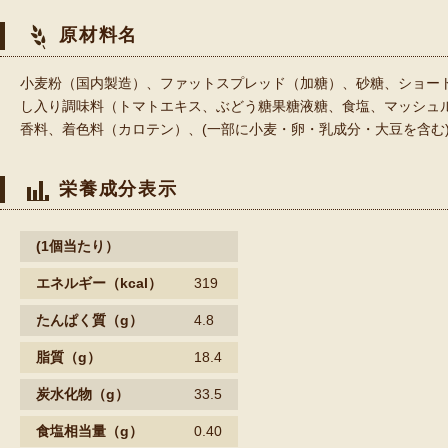
原材料名
小麦粉（国内製造）、ファットスプレッド（加糖）、砂糖、ショー
し入り調味料（トマトエキス、ぶどう糖果糖液糖、食塩、マッシュ
香料、着色料（カロテン）、(一部に小麦・卵・乳成分・大豆を含む
栄養成分表示
(1個当たり）
エネルギー
（kcal）
319
たんぱく質
（g）
4.8
脂質
（g）
18.4
炭水化物
（g）
33.5
食塩相当量（g）
0.40