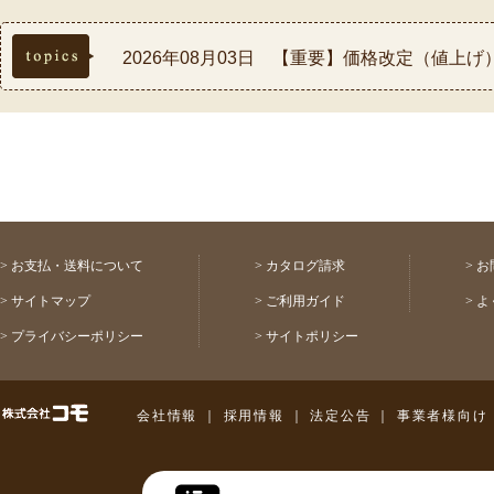
topics
2026年08月03日 【重要】価格改定（値上
2026年07月30日 【重要】熊本県熊本地方
2026年07月17日 ◆お盆休み中の配送スケ
2026年07月03日 【祝！表彰】コモふるさ
2026年08月03日 【重要】配送料金改定(値
>
お支払・送料について
>
カタログ請求
>
お
>
サイトマップ
>
ご利用ガイド
>
よ
>
プライバシーポリシー
>
サイトポリシー
株式会社コモ
会社情報
｜
採用情報
｜
法定公告
｜
事業者様向け