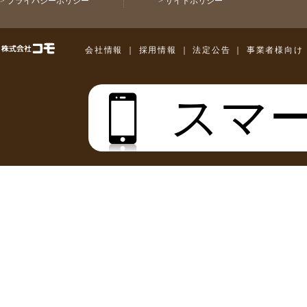
>
プライバシーポリシー
>
サイトポリシー
株式会社コモ
会社情報
｜
採用情報
｜
法定公告
｜
事業者様向け
スマ