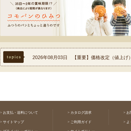
topics
2026年08月03日 【重要】価格改定（値上
2026年07月30日 【重要】熊本県熊本地方
2026年07月17日 ◆お盆休み中の配送スケ
2026年07月03日 【祝！表彰】コモふるさ
2026年08月03日 【重要】配送料金改定(値
>
お支払・送料について
>
カタログ請求
>
お
>
サイトマップ
>
ご利用ガイド
>
よ