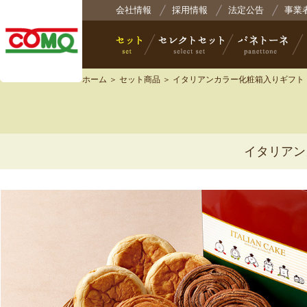
株式会社コモ
会社情報
採用情報
法定公告
事業
ホーム
＞
セット商品
＞ イタリアンカラー化粧箱入りギフト
セット
セレクトセット
パネトーネ
小
イタリアン