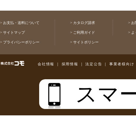
>
お支払・送料について
>
カタログ請求
>
お
>
サイトマップ
>
ご利用ガイド
>
よ
>
プライバシーポリシー
>
サイトポリシー
株式会社コモ
会社情報
｜
採用情報
｜
法定公告
｜
事業者様向け
スマ